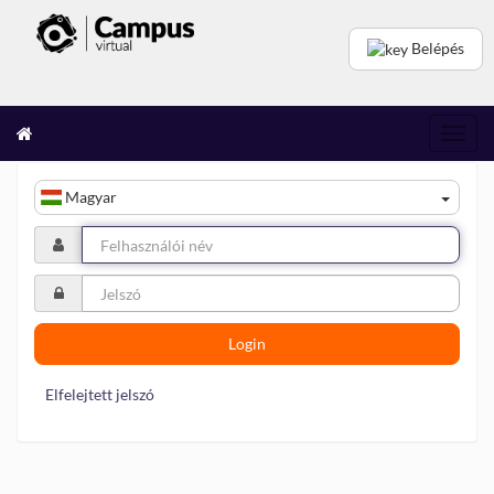
Belépés
Toggl
navig
Magyar
Login
Elfelejtett jelszó